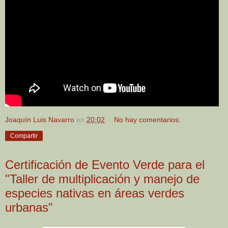
Joaquín Luis Navarro
en
20:02
No hay comentarios:
Compartir
Certificación de Evento Verde para el
"Taller de multiplicación y manejo de
especies nativas en áreas verdes
urbanas"